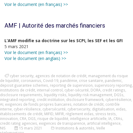
Voir le document (en français) >>
AMF | Autorité des marchés financiers
L’AMF modifie sa doctrine sur les SCPI, les SEF et les GFI
5 mars 2021
Voir le document (en français) >>
Voir le document (en anglais) >>
cyber security
,
agences de notation de crédit
,
management du risque
de liquidité
,
coronavirus
,
Covid-19
,
pandémie
,
crise sanitaire
,
pandemic
,
deposit guarantee schemes
,
reporting de supervision
,
supervisory reporting
,
institutions de crédit
,
internal control
,
cyber-sécurité
,
DORA
,
credit ratings
,
disclosure requirements
,
liquidity risks
,
liquidity risk management
,
DGSs
,
integrated reporting
,
credit institution
,
disclosure framework
,
cyberrésilience
,
AI
,
exigences de fonds propres bancaires
,
notation de crédit
,
contrôle
interne
,
cyber-résilience
,
cybersécurité
,
cybersecurity
,
digitalisation
,
eidas
,
établissements de crédit
,
MIFID
,
MIFIR
,
règlement eidas
,
stress tests
,
innovation
,
CRA
,
DGS
,
risque de liquidité
,
intelligence artificielle
,
IA
,
CRAs
,
credit rating agencies
,
exigences de transparence
,
artificial intelligence
,
NIS
15 mars 2021
Institutions & autorités
,
Veille
réglementaire