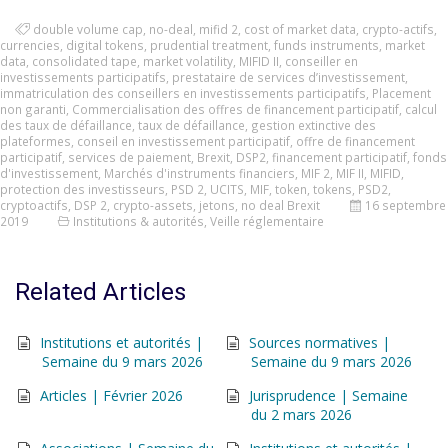
double volume cap
,
no-deal
,
mifid 2
,
cost of market data
,
crypto-actifs
,
currencies
,
digital tokens
,
prudential treatment
,
funds instruments
,
market
data
,
consolidated tape
,
market volatility
,
MIFID II
,
conseiller en
investissements participatifs
,
prestataire de services d’investissement
,
immatriculation des conseillers en investissements participatifs
,
Placement
non garanti
,
Commercialisation des offres de financement participatif
,
calcul
des taux de défaillance
,
taux de défaillance
,
gestion extinctive des
plateformes
,
conseil en investissement participatif
,
offre de financement
participatif
,
services de paiement
,
Brexit
,
DSP2
,
financement participatif
,
fonds
d'investissement
,
Marchés d'instruments financiers
,
MIF 2
,
MIF II
,
MIFID
,
protection des investisseurs
,
PSD 2
,
UCITS
,
MIF
,
token
,
tokens
,
PSD2
,
cryptoactifs
,
DSP 2
,
crypto-assets
,
jetons
,
no deal Brexit
16 septembre
2019
Institutions & autorités
,
Veille réglementaire
Related Articles
Institutions et autorités |
Sources normatives |
Semaine du 9 mars 2026
Semaine du 9 mars 2026
Articles | Février 2026
Jurisprudence | Semaine
du 2 mars 2026