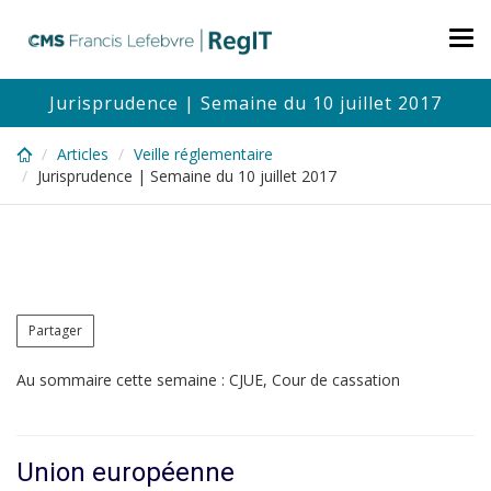
Skip
to
Tog
main
nav
content
Jurisprudence | Semaine du 10 juillet 2017
Articles
Veille réglementaire
Jurisprudence | Semaine du 10 juillet 2017
Partager
Au sommaire cette semaine : CJUE, Cour de cassation
Union européenne