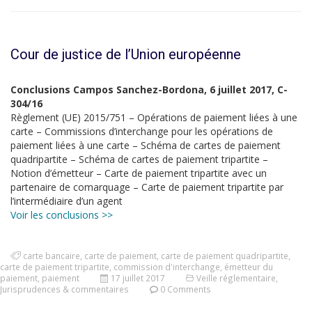
Cour de justice de l’Union européenne
Conclusions Campos Sanchez-Bordona, 6 juillet 2017, C-
304/16
Règlement (UE) 2015/751 – Opérations de paiement liées à une
carte – Commissions d’interchange pour les opérations de
paiement liées à une carte – Schéma de cartes de paiement
quadripartite – Schéma de cartes de paiement tripartite –
Notion d’émetteur – Carte de paiement tripartite avec un
partenaire de comarquage – Carte de paiement tripartite par
l’intermédiaire d’un agent
Voir les conclusions >>
carte bancaire
,
carte de paiement
,
carte de paiement quadripartite
,
carte de paiement tripartite
,
commission d'interchange
,
émetteur du
paiement
,
paiement
17 juillet 2017
Veille réglementaire
,
Jurisprudences & commentaires
0 Comments