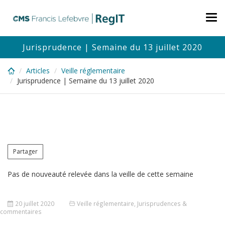
Skip
to
Tog
main
nav
content
Jurisprudence | Semaine du 13 juillet 2020
Articles
Veille réglementaire
Jurisprudence | Semaine du 13 juillet 2020
Partager
Pas de nouveauté relevée dans la veille de cette semaine
20 juillet 2020
Veille réglementaire
,
Jurisprudences &
commentaires