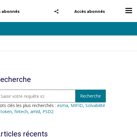
Tog
s abonnés
Accès abonnés
nav
echerche
ts clés les plus recherchés :
esma
,
MIFID
,
Solvabilité
,
token
,
fintech
,
amld
,
PSD2
rticles récents