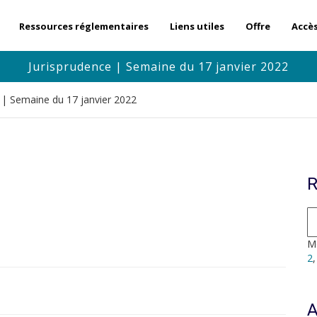
Ressources réglementaires
Liens utiles
Offre
Accè
Jurisprudence | Semaine du 17 janvier 2022
 | Semaine du 17 janvier 2022
R
Mo
2
A