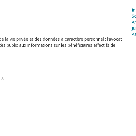
In
S
Ar
Ju
As
e la vie privée et des données à caractère personnel : l’avocat
cès public aux informations sur les bénéficiaires effectifs de
s &