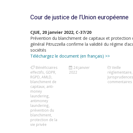
Cour de justice de l’Union européenne
CJUE, 20 janvier 2022, C-37/20
Prévention du blanchiment de capitaux et protection d
général Pitruzzella confirme la validité du régime d’ac
sociétés
Téléchargez le document (en français) >>
Bénéficiaires
24 janvier
Veille
effectifs
,
GDPR
,
2022
réglementaire
,
RGPD
,
AMLD
,
Jurisprudence
blanchiment de
commentaires
capitaux
,
anti-
money
laundering
,
antimoney
laundering
,
prévention du
blanchiment
,
protection de la
vie privée