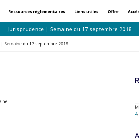
Ressources réglementaires
Liens utiles
Offre
Accè
Jurisprudence | Semaine du 17 septembre 2018
e | Semaine du 17 septembre 2018
R
aine
Mo
2
A