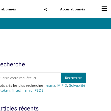
Tog
s abonnés
Accès abonnés
nav
echerche
ts clés les plus recherchés :
esma
,
MIFID
,
Solvabilité
,
token
,
fintech
,
amld
,
PSD2
rticles récents