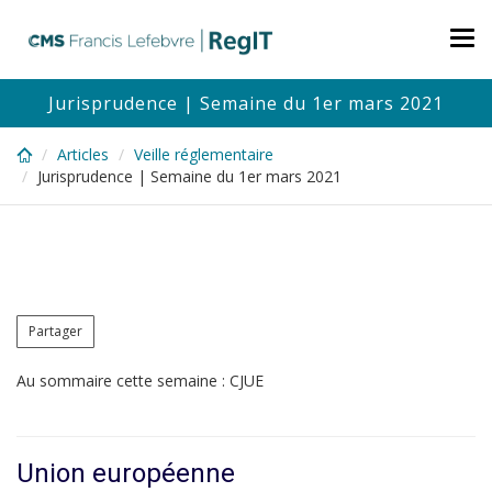
Skip
to
Tog
main
nav
content
Jurisprudence | Semaine du 1er mars 2021
Articles
Veille réglementaire
Jurisprudence | Semaine du 1er mars 2021
Partager
Au sommaire cette semaine : CJUE
Union européenne