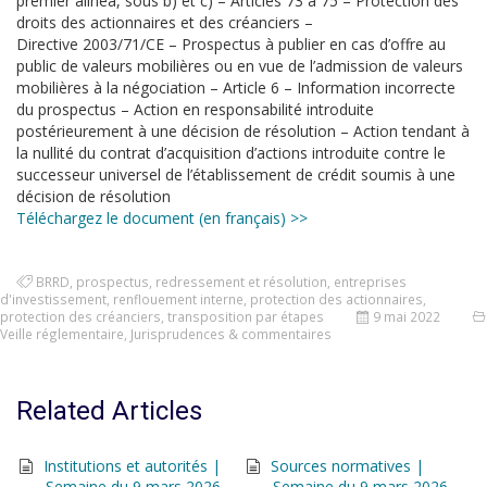
premier alinéa, sous b) et c) – Articles 73 à 75 – Protection des
droits des actionnaires et des créanciers –
Directive 2003/71/CE – Prospectus à publier en cas d’offre au
public de valeurs mobilières ou en vue de l’admission de valeurs
mobilières à la négociation – Article 6 – Information incorrecte
du prospectus – Action en responsabilité introduite
postérieurement à une décision de résolution – Action tendant à
la nullité du contrat d’acquisition d’actions introduite contre le
successeur universel de l’établissement de crédit soumis à une
décision de résolution
Téléchargez le document (en français) >>
BRRD
,
prospectus
,
redressement et résolution
,
entreprises
d'investissement
,
renflouement interne
,
protection des actionnaires
,
protection des créanciers
,
transposition par étapes
9 mai 2022
Veille réglementaire
,
Jurisprudences & commentaires
Related Articles
Institutions et autorités |
Sources normatives |
Semaine du 9 mars 2026
Semaine du 9 mars 2026