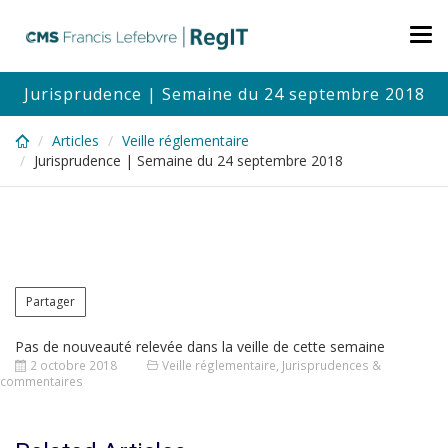
Skip
to
Tog
main
nav
content
Jurisprudence | Semaine du 24 septembre 2018
Articles
Veille réglementaire
Jurisprudence | Semaine du 24 septembre 2018
Partager
Pas de nouveauté relevée dans la veille de cette semaine
2 octobre 2018
Veille réglementaire
,
Jurisprudences &
commentaires