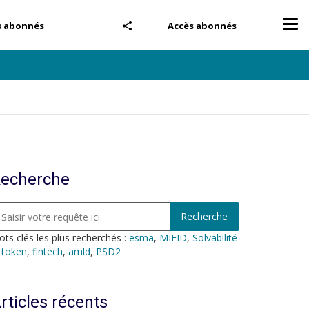
Tog
s abonnés
Accès abonnés
nav
echerche
ts clés les plus recherchés :
esma
,
MIFID
,
Solvabilité
,
token
,
fintech
,
amld
,
PSD2
rticles récents