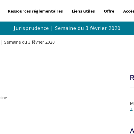
Ressources réglementaires
Liens utiles
Offre
Accè
Jurisprudence | Semaine du 3 février 2020
 | Semaine du 3 février 2020
R
aine
Mo
2
A