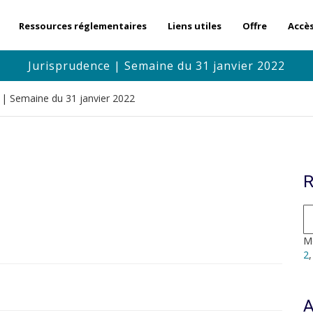
Ressources réglementaires
Liens utiles
Offre
Accè
Jurisprudence | Semaine du 31 janvier 2022
 | Semaine du 31 janvier 2022
R
Mo
2
A