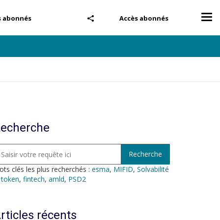
Tog
s abonnés
Accès abonnés
nav
echerche
ts clés les plus recherchés :
esma
,
MIFID
,
Solvabilité
,
token
,
fintech
,
amld
,
PSD2
rticles récents