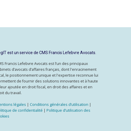
gIT est un service de CMS Francis Lefebvre Avocats.
S Francis Lefebvre Avocats est l’un des principaux
binets d’avocats d’affaires français, dont l'enracinement
cal, le positionnement unique et l'expertise reconnue lui
rmettent de fournir des solutions innovantes et à haute
leur ajoutée en droit fiscal, en droit des affaires et en
oit du travail.
ntions légales
|
Conditions générales d’utilisation
|
litique de confidentialité
|
Politique d’utilisation des
okies