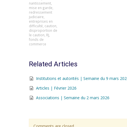
nantissement
,
mise en garde
,
redressement
judiciaire
,
entreprises en
difficulté
,
caution
,
disproportion de
le caution
,
RJ
,
fonds de
commerce
Related Articles
Institutions et autorités | Semaine du 9 mars 20
Articles | Février 2026
Associations | Semaine du 2 mars 2026
Comments are closed.