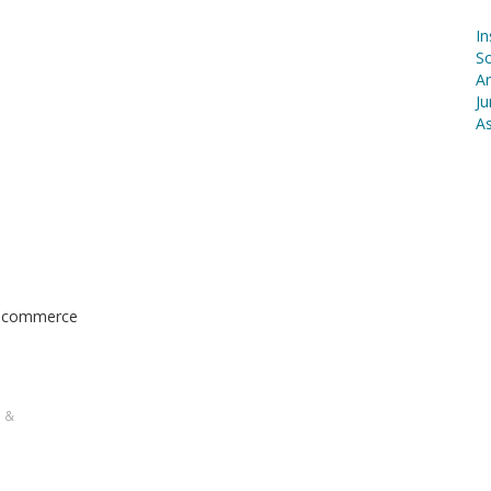
In
S
Ar
Ju
As
de commerce
s &