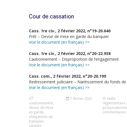
Cour de cassation
Cass. 1re civ., 2 février 2022, n°19-20.640
Prêt – Devoir de mise en garde du banquier
Voir le document (en français) >>
Cass. 1re civ., 2 février 2022, n°20-22.938
Cautionnement – Disproportion de l’engagement
Voir le document (en français) >>
Cass. com., 2 février 2022, n°20-20.199
Redressement judiciaire – Nantissement du fonds 
Voir le document (en français) >>
7 février 2022
Veille
cautionnement
,
réglementaire
,
devoir de mise
Jurisprudence
en garde
,
commentaires
obligations du
banquier
,
sûretés
,