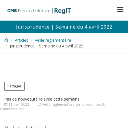
Skip
to
Tog
main
nav
content
Jurisprudence | Semaine du 4 avril 2022
Articles
Veille réglementaire
Jurisprudence | Semaine du 4 avril 2022
Partager
Pas de nouveauté relevée cette semaine
11 avril 2022
Veille réglementaire
,
Jurisprudences &
commentaires