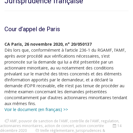
Jurisprudence française
Cour d’appel de Paris
CA Paris, 26 novembre 2020, n° 20/050137
Dès lors que, conformément à l’article 236-1 du RGAMF, l’AMF,
après avoir procédé aux vérifications nécessaires, s’est
prononcée sur la demande qui lui a été présentée par un
actionnaire minoritaire, au vu notamment des conditions
prévalant sur le marché des titres concernés et des éléments
d’information apportés par le demandeur, et a déclaré la
demande d’OPR recevable, elle n’est pas tenue de procéder au
même examen concernant les demandes présentées
concomitamment par d’autres actionnaires minoritaires tendant
aux mêmes fins.
Voir le document (en français) >>
AMF
,
pouvoir de sanction de l'AMF
,
contrôle de l'AMF
,
regulation
,
actionnaires minoritaires
,
action de concert
,
action concertée
14
décembre 2020
Veille réglementaire
,
Jurisprudences &