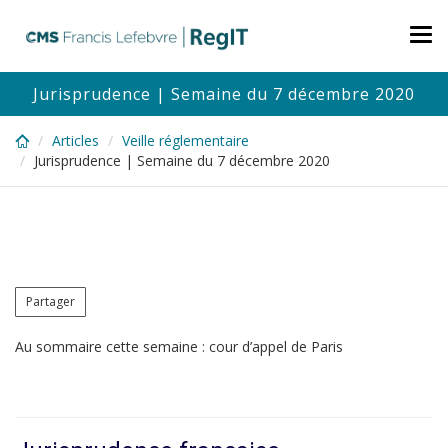
Skip
to
Tog
main
nav
content
Jurisprudence | Semaine du 7 décembre 2020
Articles
Veille réglementaire
Jurisprudence | Semaine du 7 décembre 2020
Partager
Au sommaire cette semaine : cour d’appel de Paris