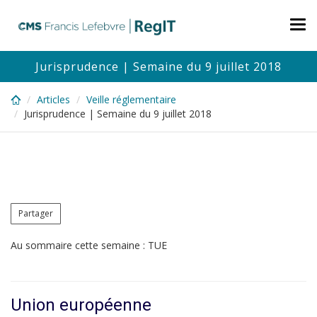
Skip
to
Tog
main
nav
content
Jurisprudence | Semaine du 9 juillet 2018
Articles
Veille réglementaire
Jurisprudence | Semaine du 9 juillet 2018
Partager
Au sommaire cette semaine : TUE
Union européenne