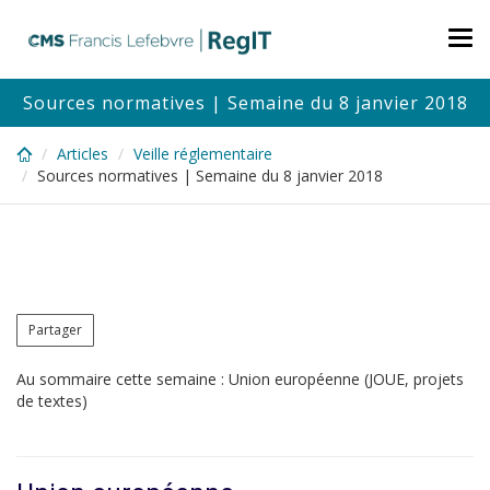
Skip
to
Tog
main
nav
content
Sources normatives | Semaine du 8 janvier 2018
Articles
Veille réglementaire
Sources normatives | Semaine du 8 janvier 2018
Partager
Au sommaire cette semaine : Union européenne (JOUE, projets
de textes)