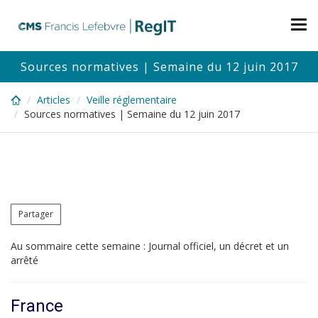
Skip
to
Tog
main
nav
content
Sources normatives | Semaine du 12 juin 2017
Articles
Veille réglementaire
Sources normatives | Semaine du 12 juin 2017
Partager
Au sommaire cette semaine : Journal officiel, un décret et un
arrêté
France