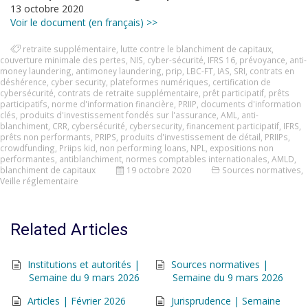
13 octobre 2020
Voir le document (en français) >>
retraite supplémentaire
,
lutte contre le blanchiment de capitaux
,
couverture minimale des pertes
,
NIS
,
cyber-sécurité
,
IFRS 16
,
prévoyance
,
anti-
money laundering
,
antimoney laundering
,
prip
,
LBC-FT
,
IAS
,
SRI
,
contrats en
déshérence
,
cyber security
,
plateformes numériques
,
certification de
cybersécurité
,
contrats de retraite supplémentaire
,
prêt participatif
,
prêts
participatifs
,
norme d'information financière
,
PRIIP
,
documents d'information
clés
,
produits d'investissement fondés sur l'assurance
,
AML
,
anti-
blanchiment
,
CRR
,
cybersécurité
,
cybersecurity
,
financement participatif
,
IFRS
,
prêts non performants
,
PRIPS
,
produits d'investissement de détail
,
PRIIPs
,
crowdfunding
,
Priips kid
,
non performing loans
,
NPL
,
expositions non
performantes
,
antiblanchiment
,
normes comptables internationales
,
AMLD
,
blanchiment de capitaux
19 octobre 2020
Sources normatives
,
Veille réglementaire
Related Articles
Institutions et autorités |
Sources normatives |
Semaine du 9 mars 2026
Semaine du 9 mars 2026
Articles | Février 2026
Jurisprudence | Semaine