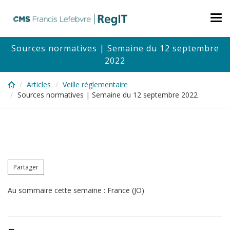
Skip
to
Tog
main
nav
content
Sources normatives | Semaine du 12 septembre
2022
Articles
Veille réglementaire
Sources normatives | Semaine du 12 septembre 2022
Partager
Au sommaire cette semaine : France (JO)