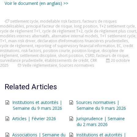
Voir le document (en anglais) >>
settlement cycle
,
modellable risk factors
,
facteurs de risques
modélisables
,
principal facteur de risque
,
long position
,
T+2 settlement cycle
,
cycle de règlement T+1
,
cycle de règlement T+2
,
cycle de règlement plus court
,
modèles internes alternatifs
,
alternative internal models
,
T+1 settlement cycle
,
T+1
,
main risk driver
,
déclaration d’informations financières prudentielles
,
cycle de règlement
,
reporting of supervisory financial information
,
EC
,
credit
institutions
,
risk factors
,
position courte
,
position longue
,
discipline de
règlement
,
settlement discipline
,
short position
,
CSRD
,
facteurs de risque
,
surveillance prudentielle
,
établissements de crédit
,
CRR
20 octobre
2025
Veille réglementaire
,
Sources normatives
Related Articles
Institutions et autorités |
Sources normatives |
Semaine du 9 mars 2026
Semaine du 9 mars 2026
Articles | Février 2026
Jurisprudence | Semaine
du 2 mars 2026
Associations | Semaine du
Institutions et autorités |