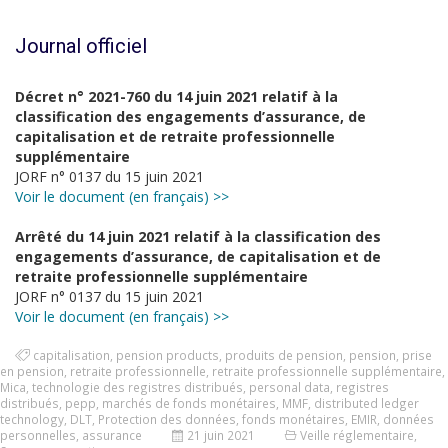
Journal officiel
Décret n° 2021-760 du 14 juin 2021 relatif à la
classification des engagements d’assurance, de
capitalisation et de retraite professionnelle
supplémentaire
JORF n° 0137 du 15 juin 2021
Voir le document (en français) >>
Arrêté du 14 juin 2021 relatif à la classification des
engagements d’assurance, de capitalisation et de
retraite professionnelle supplémentaire
JORF n° 0137 du 15 juin 2021
Voir le document (en français) >>
capitalisation
,
pension products
,
produits de pension
,
pension
,
prise
en pension
,
retraite professionnelle
,
retraite professionnelle supplémentaire
,
Mica
,
technologie des registres distribués
,
personal data
,
registres
distribués
,
pepp
,
marchés de fonds monétaires
,
MMF
,
distributed ledger
technology
,
DLT
,
Protection des données
,
fonds monétaires
,
EMIR
,
données
personnelles
,
assurance
21 juin 2021
Veille réglementaire
,