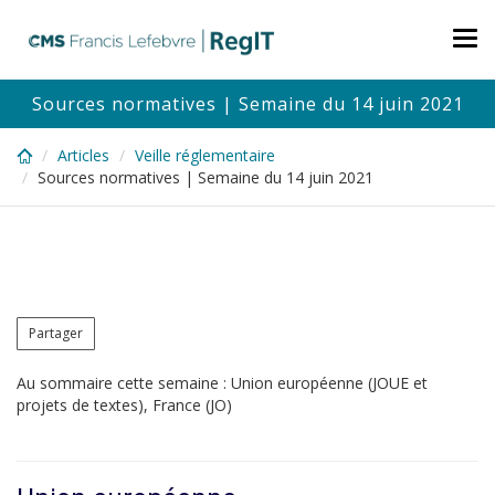
Skip
to
Tog
main
nav
content
Sources normatives | Semaine du 14 juin 2021
Articles
Veille réglementaire
Sources normatives | Semaine du 14 juin 2021
Partager
Au sommaire cette semaine : Union européenne (JOUE et
projets de textes), France (JO)