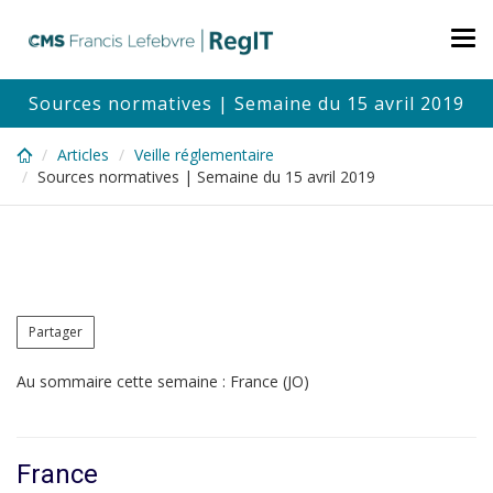
Skip
to
Tog
main
nav
content
Sources normatives | Semaine du 15 avril 2019
Articles
Veille réglementaire
Sources normatives | Semaine du 15 avril 2019
Partager
Au sommaire cette semaine : France (JO)
France