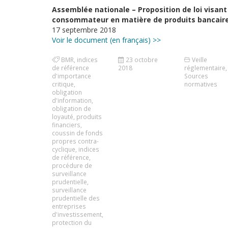
Assemblée nationale – Proposition de loi visant
consommateur en matière de produits bancaires
17 septembre 2018
Voir le document (en français) >>
BMR
,
indices
23 octobre
Veille
de référence
2018
réglementaire
,
d'importance
Sources
critique
,
normatives
obligation
d'information
,
obligation de
loyauté
,
produits
financiers
,
coussin de fonds
propres contra-
cyclique
,
indices
de référence
,
procédure de
surveillance
prudentielle
,
surveillance
prudentielle des
entreprises
d'investissement
,
protection du