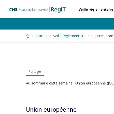
Skip
to
Veille réglementaire
main
content
Articles
Veille réglementaire
Sources norm
Partager
Au sommaire cette semaine : Union européenne (JOUE e
Union européenne