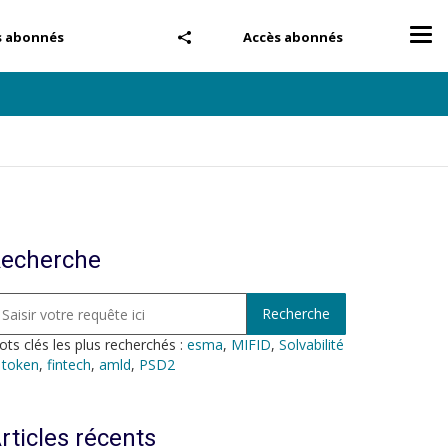
Tog
s abonnés
Accès abonnés
nav
echerche
ts clés les plus recherchés :
esma
,
MIFID
,
Solvabilité
,
token
,
fintech
,
amld
,
PSD2
rticles récents