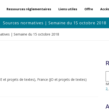
Ressources réglementaires
Liens utiles
Offre
Accè
Sources normatives | Semaine du 15 octobre 2018
atives | Semaine du 15 octobre 2018
R
t projets de textes), France (JO et projets de textes)
Mo
2
A