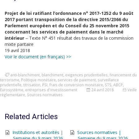
Projet de loi ratifiant l’ordonnance n° 2017-1252 du 9 août
2017 portant transposition de la directive 2015/2366 du
Parlement européen et du Conseil du 25 novembre 2015
concernant les services de paiement dans le marché
intérieur
– Texte N° 451 résultat des travaux de la commission
mixte paritaire
19 avril 2018
Voir le document (en français) >>
anti-blanchiment
,
blanchiment
,
exigences prudentielles
,
financement du
terrorisme
,
Politique monétaire
,
services de paiement
,
surveillance
prudentielle
,
titrisation
,
PSI
,
frais de conversion monétaire
,
STS
,
ABCP
,
Eurosystème
,
entreprises d'investissement
24 avril 2018
Veille
réglementaire
,
Sources normatives
Related Articles
Institutions et autorités |
Sources normatives |
Semaine du 9 mars 2026
Semaine du 9 mars 2026