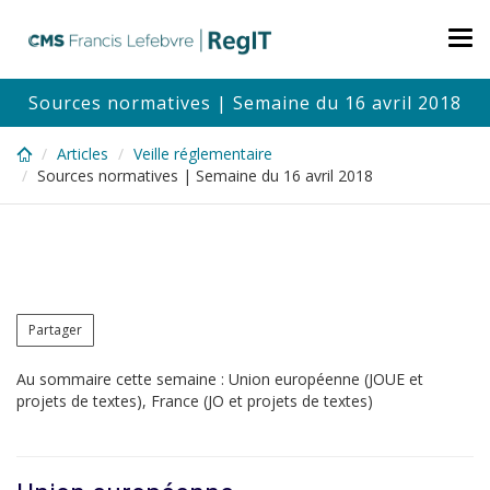
Skip
to
Tog
main
nav
content
Sources normatives | Semaine du 16 avril 2018
Articles
Veille réglementaire
Sources normatives | Semaine du 16 avril 2018
Partager
Au sommaire cette semaine : Union européenne (JOUE et
projets de textes), France (JO et projets de textes)