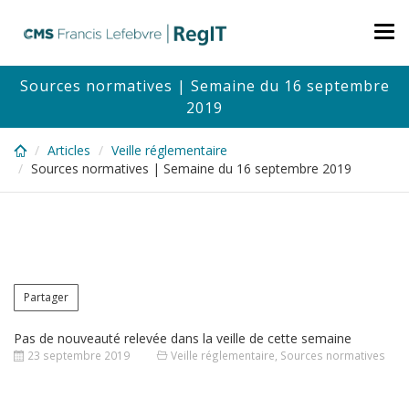
Skip
to
Tog
main
nav
content
Sources normatives | Semaine du 16 septembre
2019
Articles
Veille réglementaire
Sources normatives | Semaine du 16 septembre 2019
Partager
Pas de nouveauté relevée dans la veille de cette semaine
23 septembre 2019
Veille réglementaire
,
Sources normatives