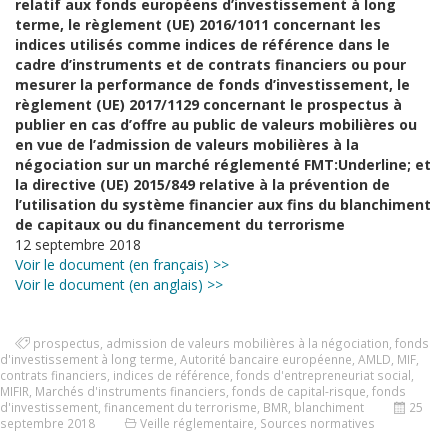
relatif aux fonds européens d’investissement à long
terme, le règlement (UE) 2016/1011 concernant les
indices utilisés comme indices de référence dans le
cadre d’instruments et de contrats financiers ou pour
mesurer la performance de fonds d’investissement, le
règlement (UE) 2017/1129 concernant le prospectus à
publier en cas d’offre au public de valeurs mobilières ou
en vue de l’admission de valeurs mobilières à la
négociation sur un marché réglementé FMT:Underline; et
la directive (UE) 2015/849 relative à la prévention de
l’utilisation du système financier aux fins du blanchiment
de capitaux ou du financement du terrorisme
12 septembre 2018
Voir le document (en français) >>
Voir le document (en anglais) >>
prospectus
,
admission de valeurs mobilières à la négociation
,
fonds
d'investissement à long terme
,
Autorité bancaire européenne
,
AMLD
,
MIF
,
contrats financiers
,
indices de référence
,
fonds d'entrepreneuriat social
,
MIFIR
,
Marchés d'instruments financiers
,
fonds de capital-risque
,
fonds
d'investissement
,
financement du terrorisme
,
BMR
,
blanchiment
25
septembre 2018
Veille réglementaire
,
Sources normatives