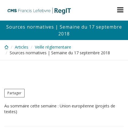
Skip
to
Tog
main
nav
content
Sources normatives | Semaine du 17 septembre
2018
Articles
Veille réglementaire
Sources normatives | Semaine du 17 septembre 2018
Partager
Au sommaire cette semaine : Union européenne (projets de
textes)