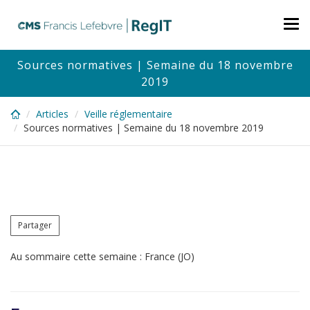
Skip
to
Tog
main
nav
content
Sources normatives | Semaine du 18 novembre
2019
Articles
Veille réglementaire
Sources normatives | Semaine du 18 novembre 2019
Partager
Au sommaire cette semaine : France (JO)