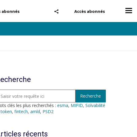
Tog
s abonnés
Accès abonnés
nav
2
echerche
ts clés les plus recherchés :
esma
,
MIFID
,
Solvabilité
,
token
,
fintech
,
amld
,
PSD2
rticles récents