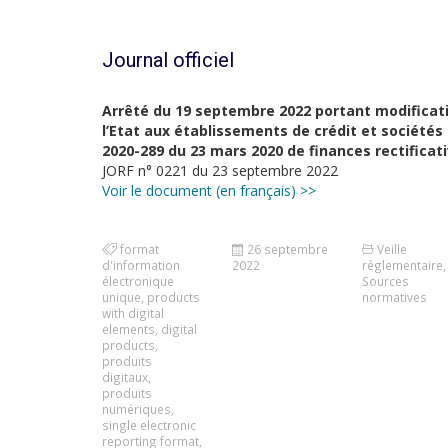
Journal officiel
Arrêté du 19 septembre 2022 portant modificati
l’Etat aux établissements de crédit et sociétés d
2020-289 du 23 mars 2020 de finances rectificat
JORF n° 0221 du 23 septembre 2022
Voir le document (en français) >>
format
26 septembre
Veille
d'information
2022
réglementaire
,
électronique
Sources
unique
,
products
normatives
with digital
elements
,
digital
products
,
produits
digitaux
,
produits
numériques
,
single electronic
reporting format
,