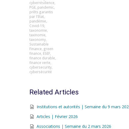
cyberrésilience
,
PGE
,
pandemic
,
prêts garantis
par l'Etat
,
pandémie
,
Covid-19
,
taxonomie
,
taxinomie
,
taxonomy
,
Sustainable
Finance
,
green
finance
,
ESEF
,
finance durable
,
finance verte
,
cybersecurity
,
cybersécurité
Related Articles
Institutions et autorités | Semaine du 9 mars 20
Articles | Février 2026
Associations | Semaine du 2 mars 2026