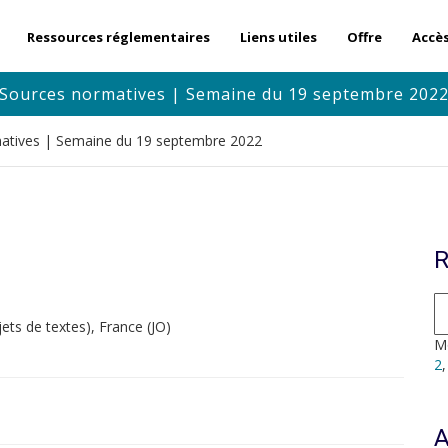
Ressources réglementaires
Liens utiles
Offre
Accè
Sources normatives | Semaine du 19 septembre 202
atives | Semaine du 19 septembre 2022
R
ts de textes), France (JO)
Mo
2
A