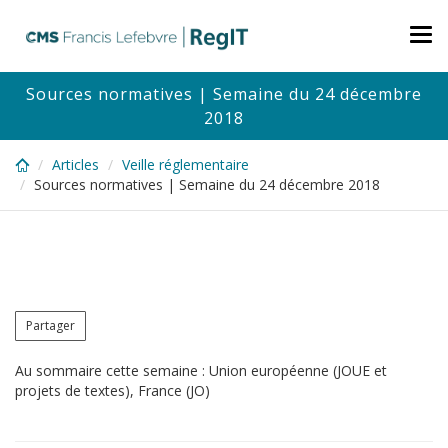
Skip
to
Tog
main
nav
content
Sources normatives | Semaine du 24 décembre
2018
Articles
Veille réglementaire
Sources normatives | Semaine du 24 décembre 2018
Partager
Au sommaire cette semaine : Union européenne (JOUE et
projets de textes), France (JO)