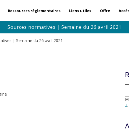
Ressources réglementaires
Liens utiles
Offre
Accè
Sources normatives | Semaine du 26 avril 2021
tives | Semaine du 26 avril 2021
R
aine
Mo
2
A