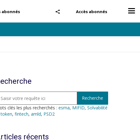
Tog
s abonnés
Accès abonnés
nav
echerche
ts clés les plus recherchés :
esma
,
MIFID
,
Solvabilité
,
token
,
fintech
,
amld
,
PSD2
rticles récents