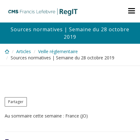
Skip
to
Tog
main
nav
content
Sources normatives | Semaine du 28 octobre
2019
Articles
Veille réglementaire
Sources normatives | Semaine du 28 octobre 2019
Partager
Au sommaire cette semaine : France (JO)