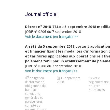
Journal officiel
Décret n° 2018-774 du 5 septembre 2018 modifian
JORF n° 0206 du 7 septembre 2018
Voir le document (en français) >>
Arrêté du 5 septembre 2018 portant application 
et financier fixant les modalités d’information d
et tarifaires applicables aux opérations relati
paiement tenu par un établissement de paiem
JORF n° 0206 du 7 septembre 2018
Voir le document (en français) >>
obligation
11 septembre
Veille
d'information
,
2018
réglementaire
,
obligations du
Sources
banquier
,
normatives
conditions
générales et
particulières
,
compte de
paiement
,
frais