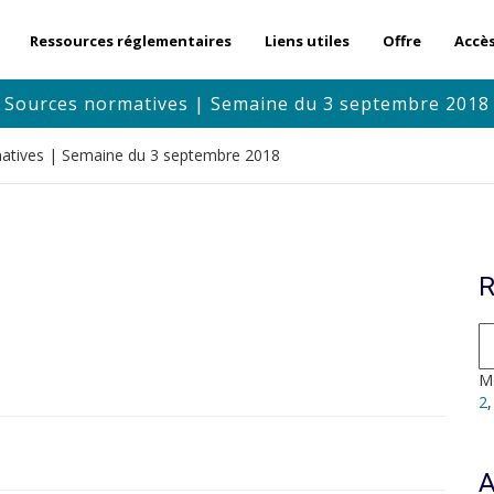
Ressources réglementaires
Liens utiles
Offre
Accè
Sources normatives | Semaine du 3 septembre 2018
atives | Semaine du 3 septembre 2018
R
Mo
2
A