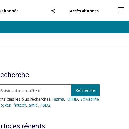
Tog
s abonnés
Accès abonnés
nav
echerche
ts clés les plus recherchés :
esma
,
MIFID
,
Solvabilité
,
token
,
fintech
,
amld
,
PSD2
rticles récents