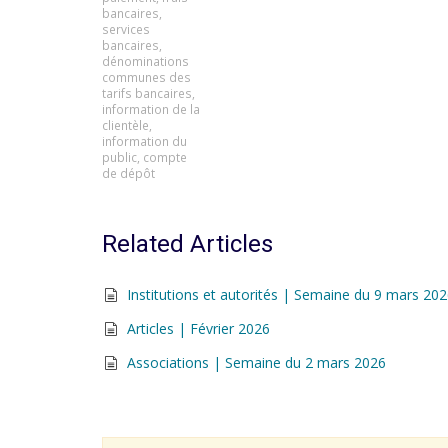
bancaires
,
services
bancaires
,
dénominations
communes des
tarifs bancaires
,
information de la
clientèle
,
information du
public
,
compte
de dépôt
Related Articles
Institutions et autorités | Semaine du 9 mars 20
Articles | Février 2026
Associations | Semaine du 2 mars 2026