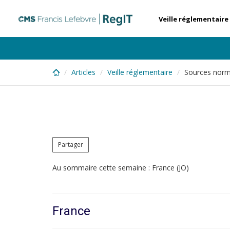
Skip
to
Veille réglementaire
main
content
Articles
Veille réglementaire
Sources norm
Partager
Au sommaire cette semaine : France (JO)
France