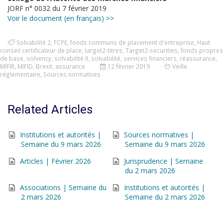
JORF n° 0032 du 7 février 2019
Voir le document (en français) >>
Solvabilité 2
,
FCPE
,
fonds communs de placement d'entreprise
,
Haut
conseil certificateur de place
,
target2-titres
,
Target2-securities
,
fonds propres
de base
,
solvency
,
solvabilité II
,
solvabilité
,
services financiers
,
réassurance
,
MIFIR
,
MIFID
,
Brexit
,
assurance
12 février 2019
Veille
réglementaire
,
Sources normatives
Related Articles
Institutions et autorités |
Sources normatives |
Semaine du 9 mars 2026
Semaine du 9 mars 2026
Articles | Février 2026
Jurisprudence | Semaine
du 2 mars 2026
Associations | Semaine du
Institutions et autorités |
2 mars 2026
Semaine du 2 mars 2026