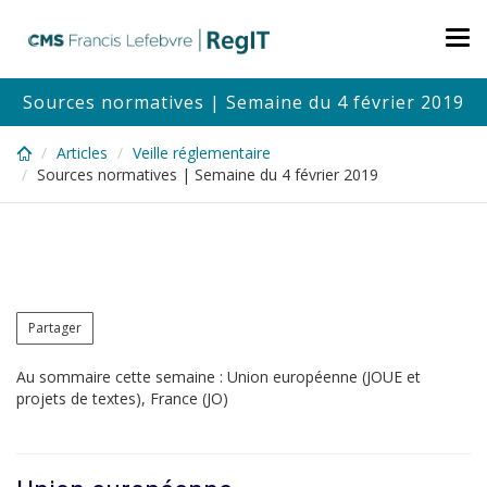
Skip
to
Tog
main
nav
content
Sources normatives | Semaine du 4 février 2019
Articles
Veille réglementaire
Sources normatives | Semaine du 4 février 2019
Partager
Au sommaire cette semaine : Union européenne (JOUE et
projets de textes), France (JO)