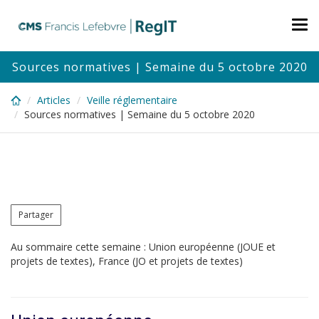
Skip
to
Tog
main
nav
content
Sources normatives | Semaine du 5 octobre 2020
Articles
Veille réglementaire
Sources normatives | Semaine du 5 octobre 2020
Partager
Au sommaire cette semaine : Union européenne (JOUE et
projets de textes), France (JO et projets de textes)