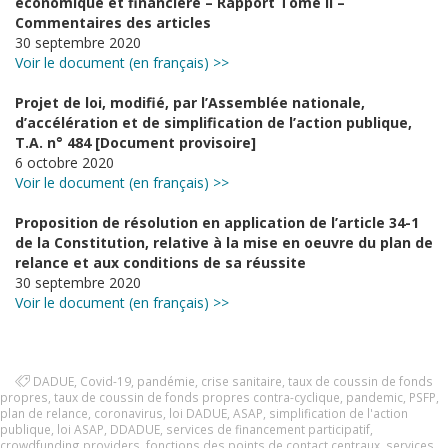
économique et financière – Rapport Tome II –
Commentaires des articles
30 septembre 2020
Voir le document (en français) >>
Projet de loi, modifié, par l’Assemblée nationale,
d’accélération et de simplification de l’action publique,
T.A. n° 484 [Document provisoire]
6 octobre 2020
Voir le document (en français) >>
Proposition de résolution en application de l’article 34-1
de la Constitution, relative à la mise en oeuvre du plan de
relance et aux conditions de sa réussite
30 septembre 2020
Voir le document (en français) >>
DADUE
,
Covid-19
,
pandémie
,
crise sanitaire
,
taux de coussin de fonds
propres
,
taux de coussin de fonds propres contra-cyclique
,
pandemic
,
PSFP
,
plan de relance
,
coronavirus
,
loi DADUE
,
ASAP
,
simplification de l'action
publique
,
loi ASAP
,
DDADUE
,
services de financement participatif
,
crowdfunding providers
,
fonctions des points de contact centraux
,
services