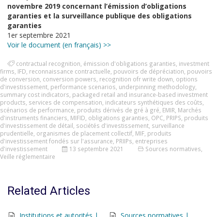
novembre 2019 concernant l’émission d’obligations
garanties et la surveillance publique des obligations
garanties
1er septembre 2021
Voir le document (en français) >>
contractual recognition
,
émission d'obligations garanties
,
investment
firms
,
IFD
,
reconnaissance contractuelle
,
pouvoirs de dépréciation
,
pouvoirs
de conversion
,
conversion powers
,
recognition ofr write down
,
options
d'investissement
,
performance scenarios
,
underpinning methodology
,
summary cost indicators
,
packaged retail and insurance-based investment
products
,
services de compensation
,
indicateurs synthétiques des coûts
,
scénarios de performance
,
produits dérivés de gré à gré
,
EMIR
,
Marchés
d'instruments financiers
,
MIFID
,
obligations garanties
,
OPC
,
PRIPS
,
produits
d'investissement de détail
,
sociétés d'investissement
,
surveillance
prudentielle
,
organismes de placement collectif
,
MIF
,
produits
d'investissement fondés sur l'assurance
,
PRIIPs
,
entreprises
d'investissement
13 septembre 2021
Sources normatives
,
Veille réglementaire
Related Articles
Institutions et autorités |
Sources normatives |