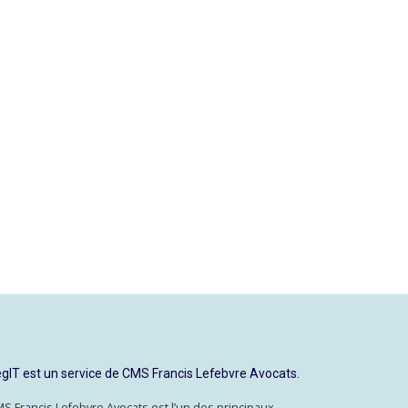
gIT est un service de CMS Francis Lefebvre Avocats.
S Francis Lefebvre Avocats est l’un des principaux