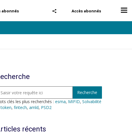
Tog
s abonnés
Accès abonnés
nav
echerche
ts clés les plus recherchés :
esma
,
MIFID
,
Solvabilité
,
token
,
fintech
,
amld
,
PSD2
rticles récents