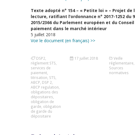
Texte adopté n° 154 – « Petite loi » – Projet de 
lecture, ratifiant l’ordonnance n° 2017-1252 du 
2015/2366 du Parlement européen et du Conseil
paiement dans le marché intérieur
5 juillet 2018
Voir le document (en français) >>
DSP2
,
17 juillet 2018
Veille
règlement STS
,
réglementaire
,
services de
Sources
paiement
,
normatives
titrisation
,
STS
,
ABCP
,
DSP 2
,
ABCP regulation
,
obligations des
dépositaires
,
obligation de
garde
,
obligation
de garde du
dépositaire