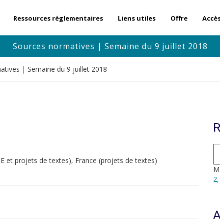
Ressources réglementaires
Liens utiles
Offre
Accè
Sources normatives | Semaine du 9 juillet 2018
tives | Semaine du 9 juillet 2018
R
et projets de textes), France (projets de textes)
Mo
2
A