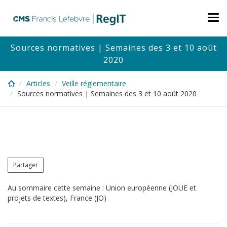
Skip
to
Tog
main
nav
content
Sources normatives | Semaines des 3 et 10 août
2020
Articles
Veille réglementaire
Sources normatives | Semaines des 3 et 10 août 2020
Partager
Au sommaire cette semaine : Union européenne (JOUE et
projets de textes), France (JO)