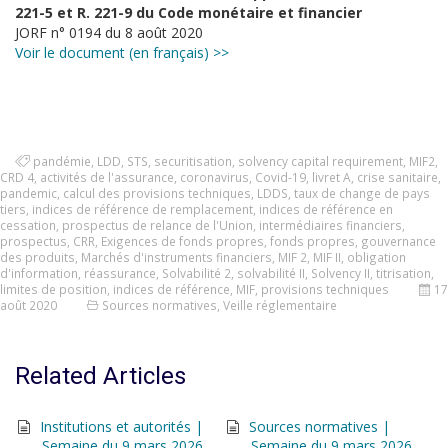
221-5 et R. 221-9 du Code monétaire et financier
JORF n° 0194 du 8 août 2020
Voir le document (en français) >>
pandémie
,
LDD
,
STS
,
securitisation
,
solvency capital requirement
,
MIF2
,
CRD 4
,
activités de l'assurance
,
coronavirus
,
Covid-19
,
livret A
,
crise sanitaire
,
pandemic
,
calcul des provisions techniques
,
LDDS
,
taux de change de pays
tiers
,
indices de référence de remplacement
,
indices de référence en
cessation
,
prospectus de relance de l'Union
,
intermédiaires financiers
,
prospectus
,
CRR
,
Exigences de fonds propres
,
fonds propres
,
gouvernance
des produits
,
Marchés d'instruments financiers
,
MIF 2
,
MIF II
,
obligation
d'information
,
réassurance
,
Solvabilité 2
,
solvabilité II
,
Solvency II
,
titrisation
,
limites de position
,
indices de référence
,
MIF
,
provisions techniques
17
août 2020
Sources normatives
,
Veille réglementaire
Related Articles
Institutions et autorités |
Sources normatives |
Semaine du 9 mars 2026
Semaine du 9 mars 2026