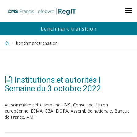
Skip
to
Tog
main
nav
content
benchmark transition
benchmark transition
Institutions et autorités |
Semaine du 3 octobre 2022
Au sommaire cette semaine : BIS, Conseil de l’Union
européenne, ESMA, EBA, EIOPA, Assemblée nationale, Banque
de France, AMF