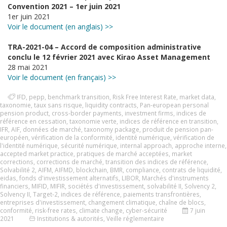
Convention 2021 – 1er juin 2021
1er juin 2021
Voir le document (en anglais) >>
TRA-2021-04 – Accord de composition administrative
conclu le 12 février 2021 avec Kirao Asset Management
28 mai 2021
Voir le document (en français) >>
IFD
,
pepp
,
benchmark transition
,
Risk Free Interest Rate
,
market data
,
taxonomie
,
taux sans risque
,
liquidity contracts
,
Pan-european personal
pension product
,
cross-border payments
,
investment firms
,
indices de
référence en cessation
,
taxonomie verte
,
indices de référence en transition
,
IFR
,
AIF
,
données de marché
,
taxonomy package
,
produit de pension pan-
européen
,
vérification de la conformité
,
identité numérique
,
vérification de
l'identité numérique
,
sécurité numérique
,
internal approach
,
approche interne
,
accepted market practice
,
pratiques de marché acceptées
,
market
corrections
,
corrections de marché
,
transition des indices de référence
,
Solvabilité 2
,
AIFM
,
AIFMD
,
blockchain
,
BMR
,
compliance
,
contrats de liquidité
,
eidas
,
fonds d'investissement alternatifs
,
LIBOR
,
Marchés d'instruments
financiers
,
MIFID
,
MIFIR
,
sociétés d'investissement
,
solvabilité II
,
Solvency 2
,
Solvency II
,
Target-2
,
indices de référence
,
paiements transfrontières
,
entreprises d'investissement
,
changement climatique
,
chaîne de blocs
,
conformité
,
risk-free rates
,
climate change
,
cyber-sécurité
7 juin
2021
Institutions & autorités
,
Veille réglementaire