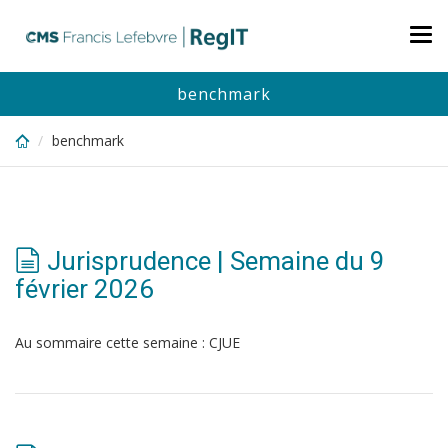
Skip
to
Tog
main
nav
content
benchmark
benchmark
Jurisprudence | Semaine du 9
février 2026
Au sommaire cette semaine : CJUE