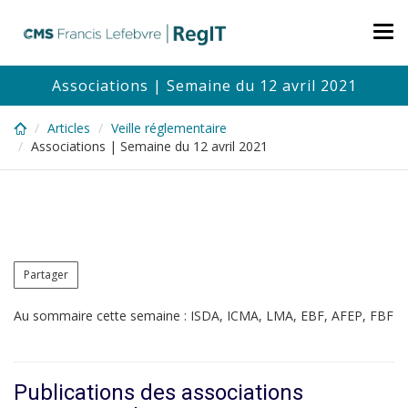
Skip
to
Tog
main
nav
content
Associations | Semaine du 12 avril 2021
Articles
Veille réglementaire
Associations | Semaine du 12 avril 2021
Partager
Au sommaire cette semaine : ISDA, ICMA, LMA, EBF, AFEP, FBF
Publications des associations