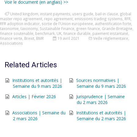
Voir le document (en anglais) >>
United kingdom
,
instant payments
,
users guide
,
bail-in clause
,
global
master repo agreement
,
repo agreement
,
emissions trading systems
,
RFR
,
RFR adoption indicator
,
sortie de l'Union européenne
,
authentification forte
,
taxonomie
,
taxonomy
,
Sustainable Finance
,
green finance
,
Grande-Bretagne
,
finance soutenable
,
benchmark
,
UK
,
finance durable
,
paiement instantané
,
finance verte
,
Brexit
,
BMR
19 avril 2021
Veille réglementaire
,
Associations
Related Articles
Institutions et autorités |
Sources normatives |
Semaine du 9 mars 2026
Semaine du 9 mars 2026
Articles | Février 2026
Jurisprudence | Semaine
du 2 mars 2026
Associations | Semaine du
Institutions et autorités |
2 mars 2026
Semaine du 2 mars 2026