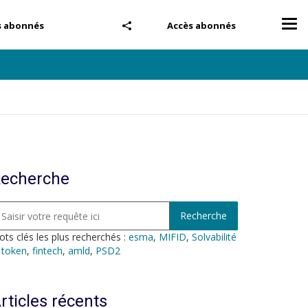
Tog
s abonnés
Accès abonnés
nav
echerche
ts clés les plus recherchés :
esma
,
MIFID
,
Solvabilité
,
token
,
fintech
,
amld
,
PSD2
rticles récents