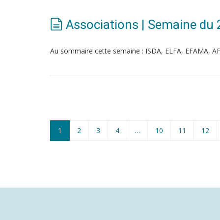
Associations | Semaine du
Au sommaire cette semaine : ISDA, ELFA, EFAMA, A
1
2
3
4
…
10
11
12