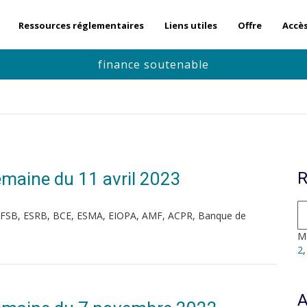
Ressources réglementaires
Liens utiles
Offre
Accè
finance soutenable
Semaine du 11 avril 2023
R
, FSB, ESRB, BCE, ESMA, EIOPA, AMF, ACPR, Banque de
Mo
2
A