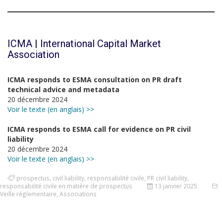
ICMA | International Capital Market
Association
ICMA responds to ESMA consultation on PR draft
technical advice and metadata
20 décembre 2024
Voir le texte (en anglais) >>
ICMA responds to ESMA call for evidence on PR civil
liability
20 décembre 2024
Voir le texte (en anglais) >>
prospectus
,
civil liability
,
responsabilité civile
,
PR civil liability
,
responsabilité civile en matière de prospectus
13 janvier 2025
Veille réglementaire
,
Associations