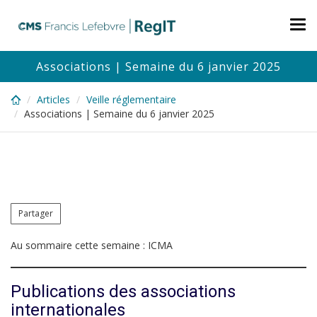
Skip
to
Tog
main
nav
content
Associations | Semaine du 6 janvier 2025
Articles
Veille réglementaire
Associations | Semaine du 6 janvier 2025
Partager
Au sommaire cette semaine : ICMA
Publications des associations
internationales