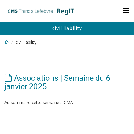
Skip
to
Tog
main
nav
content
civil liability
civil liability
Associations | Semaine du 6
janvier 2025
Au sommaire cette semaine : ICMA