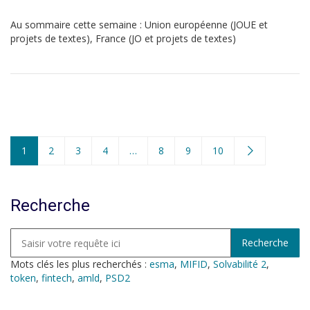
Au sommaire cette semaine : Union européenne (JOUE et
projets de textes), France (JO et projets de textes)
1
2
3
4
…
8
9
10
Recherche
Mots clés les plus recherchés :
esma
,
MIFID
,
Solvabilité 2
,
token
,
fintech
,
amld
,
PSD2