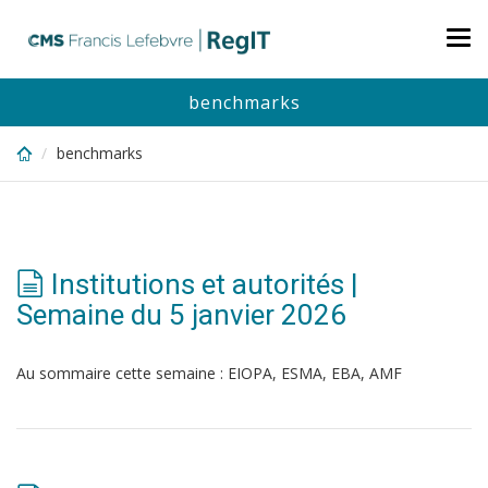
Skip
to
Tog
main
nav
content
benchmarks
benchmarks
Institutions et autorités |
Semaine du 5 janvier 2026
Au sommaire cette semaine : EIOPA, ESMA, EBA, AMF