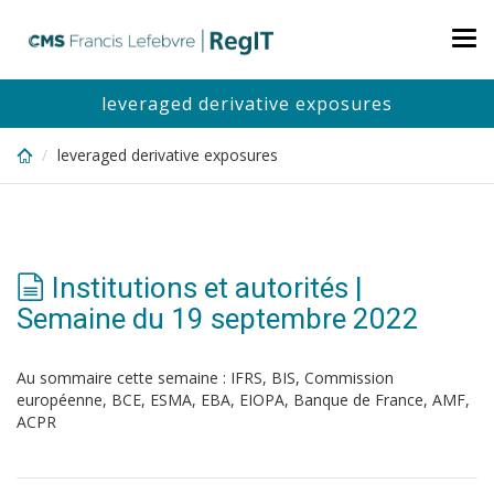
Skip
to
Tog
main
nav
content
leveraged derivative exposures
leveraged derivative exposures
Institutions et autorités |
Semaine du 19 septembre 2022
Au sommaire cette semaine : IFRS, BIS, Commission
européenne, BCE, ESMA, EBA, EIOPA, Banque de France, AMF,
ACPR