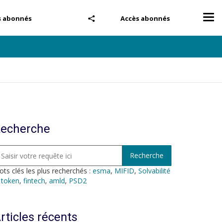
Tog
s abonnés
Accès abonnés
nav
echerche
ts clés les plus recherchés :
esma
,
MIFID
,
Solvabilité
,
token
,
fintech
,
amld
,
PSD2
rticles récents