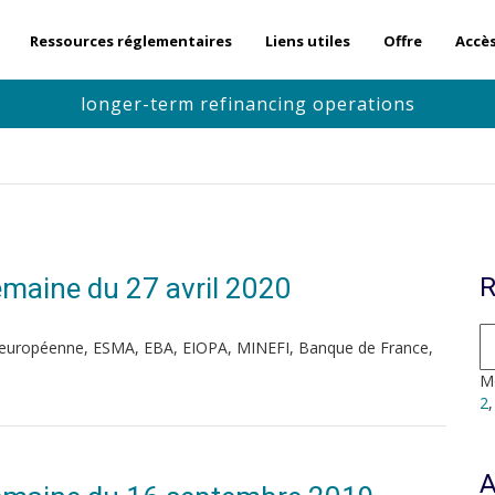
Ressources réglementaires
Liens utiles
Offre
Accè
longer-term refinancing operations
Semaine du 27 avril 2020
R
 européenne, ESMA, EBA, EIOPA, MINEFI, Banque de France,
Mo
2
A