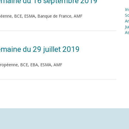
| Semaine du 16 septembre 2019
In
S
péenne, BCE, ESMA, Banque de France, AMF
Ar
Ju
As
Semaine du 29 juillet 2019
uropéenne, BCE, EBA, ESMA, AMF