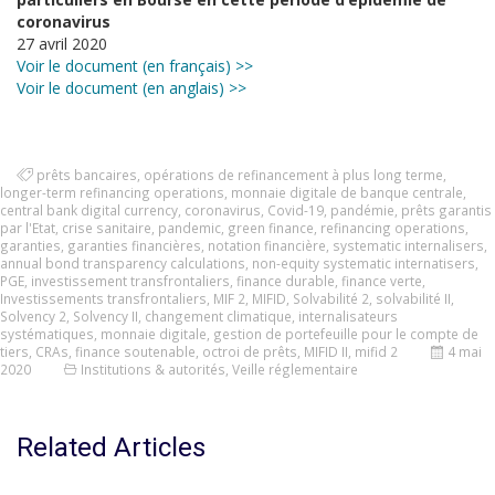
coronavirus
27 avril 2020
Voir le document (en français) >>
Voir le document (en anglais) >>
prêts bancaires
,
opérations de refinancement à plus long terme
,
longer-term refinancing operations
,
monnaie digitale de banque centrale
,
central bank digital currency
,
coronavirus
,
Covid-19
,
pandémie
,
prêts garantis
par l'Etat
,
crise sanitaire
,
pandemic
,
green finance
,
refinancing operations
,
garanties
,
garanties financières
,
notation financière
,
systematic internalisers
,
annual bond transparency calculations
,
non-equity systematic internatisers
,
PGE
,
investissement transfrontaliers
,
finance durable
,
finance verte
,
Investissements transfrontaliers
,
MIF 2
,
MIFID
,
Solvabilité 2
,
solvabilité II
,
Solvency 2
,
Solvency II
,
changement climatique
,
internalisateurs
systématiques
,
monnaie digitale
,
gestion de portefeuille pour le compte de
tiers
,
CRAs
,
finance soutenable
,
octroi de prêts
,
MIFID II
,
mifid 2
4 mai
2020
Institutions & autorités
,
Veille réglementaire
Related Articles