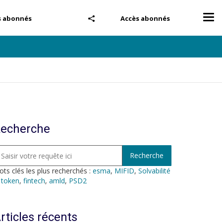
Tog
s abonnés
Accès abonnés
nav
echerche
ts clés les plus recherchés :
esma
,
MIFID
,
Solvabilité
,
token
,
fintech
,
amld
,
PSD2
rticles récents