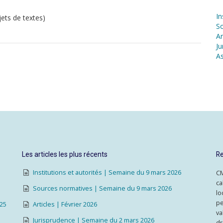
In
ets de textes)
S
Ar
Ju
As
Les articles les plus récents
Re
Institutions et autorités | Semaine du 9 mars 2026
CM
ca
Sources normatives | Semaine du 9 mars 2026
lo
pe
025
Articles | Février 2026
va
Jurisprudence | Semaine du 2 mars 2026
dr