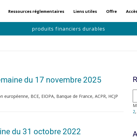
Ressources réglementaires
Liens utiles
Offre
Accè
produits financiers durables
| Semaine du 17 novembre 2025
R
on européenne, BCE, EIOPA, Banque de France, ACPR, HCJP
Mo
2
ine du 31 octobre 2022
A