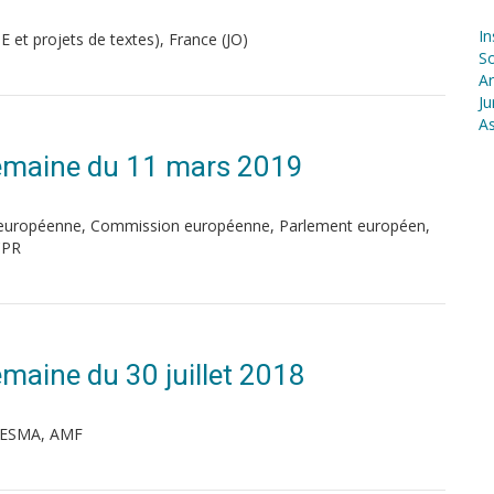
In
et projets de textes), France (JO)
S
Ar
Ju
As
 Semaine du 11 mars 2019
on européenne, Commission européenne, Parlement européen,
CPR
Semaine du 30 juillet 2018
, ESMA, AMF