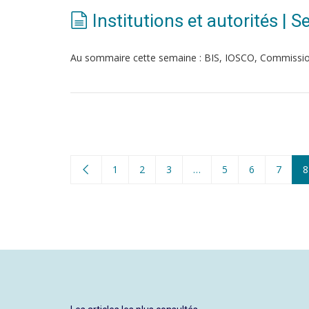
Institutions et autorités |
Au sommaire cette semaine : BIS, IOSCO, Commiss
1
2
3
…
5
6
7
8