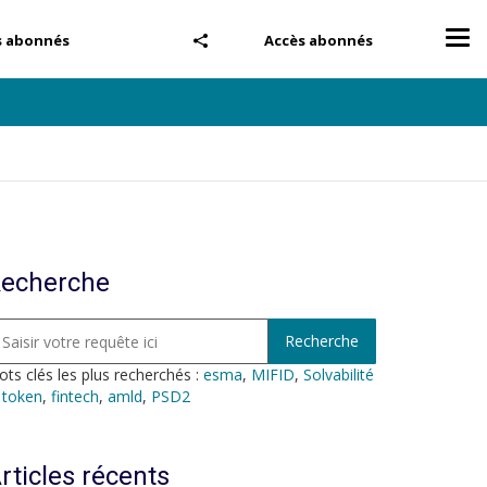
Tog
s abonnés
Accès abonnés
nav
echerche
ts clés les plus recherchés :
esma
,
MIFID
,
Solvabilité
,
token
,
fintech
,
amld
,
PSD2
rticles récents