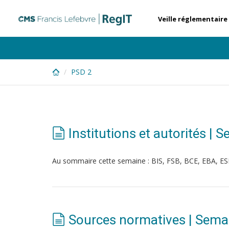
Skip
to
Veille réglementaire
main
content
PSD 2
Institutions et autorités |
Au sommaire cette semaine : BIS, FSB, BCE, EBA, 
Sources normatives | Sema