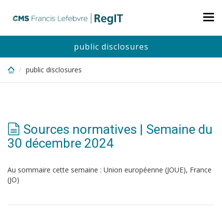
Skip
to
Tog
main
nav
content
public disclosures
public disclosures
Sources normatives | Semaine du
30 décembre 2024
Au sommaire cette semaine : Union européenne (JOUE), France
(JO)